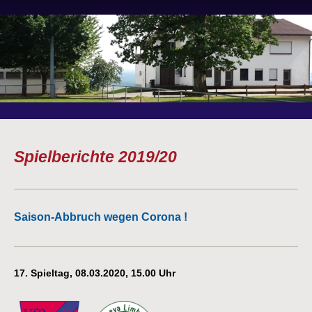
Spielberichte 2019/20
Saison-Abbruch wegen Corona !
17. Spieltag, 08.03.2020, 15.00 Uhr