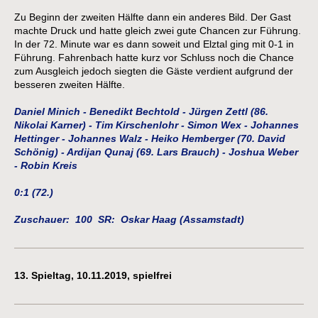
Zu Beginn der zweiten Hälfte dann ein anderes Bild. Der Gast
machte Druck und hatte gleich zwei gute Chancen zur Führung.
In der 72. Minute war es dann soweit und
Elztal
ging mit 0-1 in
Führung.
Fahrenbach
hatte kurz vor Schluss noch die Chance
zum Ausgleich jedoch siegten die Gäste verdient aufgrund der
besseren zweiten Hälfte.
Daniel Minich - Benedikt Bechtold - Jürgen Zettl (86.
Nikolai Karner) - Tim Kirschenlohr - Simon Wex - Johannes
Hettinger - Johannes Walz - Heiko Hemberger (70. David
Schönig) - Ardijan Qunaj (69. Lars Brauch) - Joshua Weber
- Robin Kreis
0:1 (72.)
Zuschauer: 100 SR: Oskar Haag (Assamstadt)
13. Spieltag, 10.11.2019, spielfrei