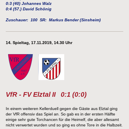
0:3 (40) Johannes Walz
0:4 (57.) David Schönig
Zuschauer: 100 SR: Markus Bender (Sinsheim)
14. Spieltag, 17.11.2019, 14.30 Uhr
VfR - FV Elztal II 0:1 (0:0)
In einem weiteren Kellerduell gegen die Gäste aus
Elztal
ging
der VfR offensiv das Spiel an. So gab es in der ersten Hälfte
einige sehr gute Torchancen für die Heimelf, die aber allesamt
nicht verwertet wurden und so ging es ohne Tore in die Halbzeit.