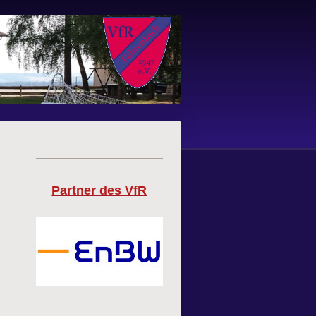
Partner des VfR