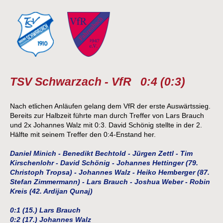
TSV Schwarzach - VfR 0:4 (0:3)
Nach etlichen Anläufen gelang dem VfR der erste Auswärtssieg.
Bereits zur Halbzeit führte man durch Treffer von Lars Brauch
und 2x Johannes Walz mit 0:3. David Schönig stellte in der 2.
Hälfte mit seinem Treffer den 0:4-Enstand her.
Daniel Minich - Benedikt Bechtold - Jürgen Zettl - Tim
Kirschenlohr - David Schönig - Johannes Hettinger (79.
Christoph Tropsa) - Johannes Walz - Heiko Hemberger (87.
Stefan Zimmermann) - Lars Brauch - Joshua Weber - Robin
Kreis (42. Ardijan Qunaj)
0:1 (15.) Lars Brauch
0:2 (17.) Johannes Walz