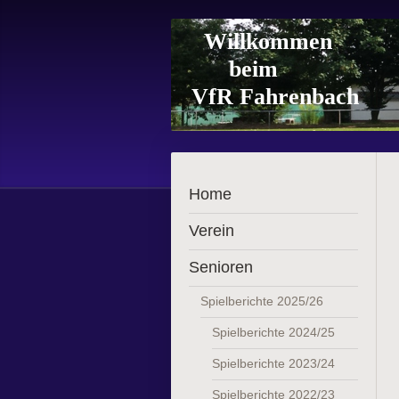
Willkommen
beim
VfR Fahrenbach
Home
Verein
Senioren
Spielberichte 2025/26
Spielberichte 2024/25
Spielberichte 2023/24
Spielberichte 2022/23