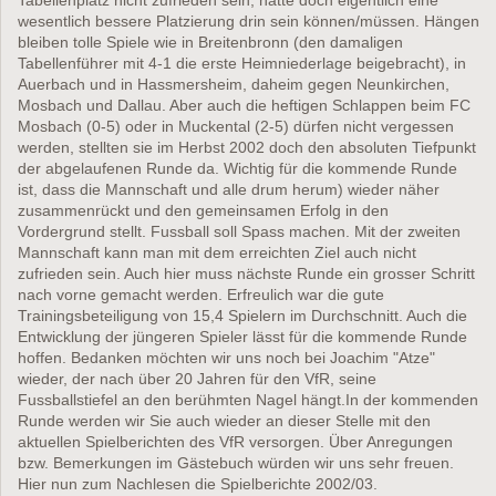
wesentlich bessere Platzierung drin sein können/müssen. Hängen
bleiben tolle Spiele wie in Breitenbronn (den damaligen
Tabellenführer mit 4-1 die erste Heimniederlage beigebracht), in
Auerbach und in Hassmersheim, daheim gegen Neunkirchen,
Mosbach und Dallau. Aber auch die heftigen Schlappen beim FC
Mosbach (0-5) oder in Muckental (2-5) dürfen nicht vergessen
werden, stellten sie im Herbst 2002 doch den absoluten Tiefpunkt
der abgelaufenen Runde da. Wichtig für die kommende Runde
ist, dass die Mannschaft und alle drum herum) wieder näher
zusammenrückt und den gemeinsamen Erfolg in den
Vordergrund stellt. Fussball soll Spass machen. Mit der zweiten
Mannschaft kann man mit dem erreichten Ziel auch nicht
zufrieden sein. Auch hier muss nächste Runde ein grosser Schritt
nach vorne gemacht werden. Erfreulich war die gute
Trainingsbeteiligung von 15,4 Spielern im Durchschnitt. Auch die
Entwicklung der jüngeren Spieler lässt für die kommende Runde
hoffen. Bedanken möchten wir uns noch bei Joachim "Atze"
wieder, der nach über 20 Jahren für den VfR, seine
Fussballstiefel an den berühmten Nagel hängt.In der kommenden
Runde werden wir Sie auch wieder an dieser Stelle mit den
aktuellen Spielberichten des VfR versorgen. Über Anregungen
bzw. Bemerkungen im Gästebuch würden wir uns sehr freuen.
Hier nun zum Nachlesen die Spielberichte 2002/03.