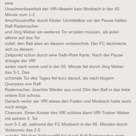
eine
Unaufmerksamkeit der VfR-Abwehr kam Mosbach in der 40.
Minute zum 1-2
Anschlusstreffer durch Kitzler. Unmittelbar vor der Pause hätten
Ralf Rademacher
und Jörg Weber ein weiteres Tor erzielen müssen, als jeder
alleine auf das Tor
zulief, den Ball aber an diesem vorbeischob. Der FC dezimierte
sich zu diesem
Zeitpunkt schon durch eine Gelb-Rote Karte. Nach der Pause
drängte der VfR
weiter nach vorne und in der 55. Minute fiel durch Jörg Weber
das 3-1. Das
schönste Tor des Tages fiel kurz darauf, als nach klugem
Querpass von Ralf
Rademacher, Joachim Wieder aus rund 20m den Ball in das linke
untere Eck schoss.
Danach verlor der VfR etwas den Faden und Mosbach hatte auch
noch einige
Chancen. Einen Konter des VfR schloss dann VfR-Trainer Weber
mit seinem 3. Tor
zum 5-1 ab, während der FC Mosbach in der 85. Minuten durch
Vodanovic das 2-5
erzielte. Mit dem Schlusspfiff fiel durch Ralf Rademacher noch