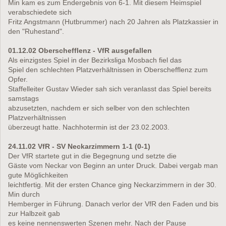
Min kam es zum Endergebnis von 6-1. Mit diesem Heimspiel
verabschiedete sich
Fritz Angstmann (Hutbrummer) nach 20 Jahren als Platzkassier in
den "Ruhestand".
01.12.02 Oberschefflenz - VfR ausgefallen
Als einzigstes Spiel in der Bezirksliga Mosbach fiel das
Spiel den schlechten Platzverhältnissen in Oberschefflenz zum
Opfer.
Staffelleiter Gustav Wieder sah sich veranlasst das Spiel bereits
samstags
abzusetzten, nachdem er sich selber von den schlechten
Platzverhältnissen
überzeugt hatte. Nachhotermin ist der 23.02.2003.
24.11.02 VfR - SV Neckarzimmern 1-1 (0-1)
Der VfR startete gut in die Begegnung und setzte die
Gäste vom Neckar von Beginn an unter Druck. Dabei vergab man
gute Möglichkeiten
leichtfertig. Mit der ersten Chance ging Neckarzimmern in der 30.
Min durch
Hemberger in Führung. Danach verlor der VfR den Faden und bis
zur Halbzeit gab
es keine nennenswerten Szenen mehr. Nach der Pause