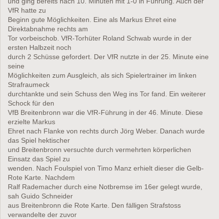
und ging bereits nach 10. Minuten mit 1-0 in Führung. Auch der
VfR hatte zu
Beginn gute Möglichkeiten. Eine als Markus Ehret eine
Direktabnahme rechts am
Tor vorbeischob. VfR-Torhüter Roland Schwab wurde in der
ersten Halbzeit noch
durch 2 Schüsse gefordert. Der VfR nutzte in der 25. Minute eine
seine
Möglichkeiten zum Ausgleich, als sich Spielertrainer im linken
Strafraumeck
durchtankte und sein Schuss den Weg ins Tor fand. Ein weiterer
Schock für den
VfB Breitenbronn war die VfR-Führung in der 46. Minute. Diese
erzielte Markus
Ehret nach Flanke von rechts durch Jörg Weber. Danach wurde
das Spiel hektischer
und Breitenbronn versuchte durch vermehrten körperlichen
Einsatz das Spiel zu
wenden. Nach Foulspiel von Timo Manz erhielt dieser die Gelb-
Rote Karte. Nachdem
Ralf Rademacher durch eine Notbremse im 16er gelegt wurde,
sah Guido Schneider
aus Breitenbronn die Rote Karte. Den fälligen Strafstoss
verwandelte der zuvor