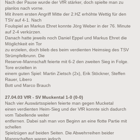
Nach der Pause wurde der VfR stärker, doch spielte man zu
planlos nach vorne.
Mit ihrem ersten Angriff Mitte der 2.HZ erhöhte Wettig für den
TSV auf 4-1. Nach
Foulspiel an Markus Ehret konnte Jörg Weber in der 76. Minute
auf 2-4 verkürzen.
Danach hatte jeweils noch Daniel Eppel und Markus Ehret die
Möglichkeit ein Tor
zu erzielen, doch blieb des beim verdienten Heimsieg des TSV
Strümpfelbrunn. Die
Reserve-Mannschaft feierte mit 6-2 den zweiten Sieg in Folge.
Tore erzielten in
einem guten Spiel: Martin Zietsch (2x), Erik Stöckner, Steffen
Rauer, Libero
Bott und Marco Brauch
27.04.03 VfR - SV Muckental 1-0 (0-0)
Nach vier Auswärtsspielen feierte man gegen Mucketal
einen verdienten Heim-Sieg und der VfR konnte sich dadurch
vom Tabellende weiter
entfernen. Dabei sah man von Beginn an eine flotte Partie mit
schellen
Spielzügen auf beiden Seiten. Die Abwehrreihen beider
Mannschaften waren jedoch