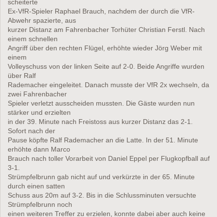
scheiterte
Ex-VfR-Spieler Raphael Brauch, nachdem der durch die VfR-
Abwehr spazierte, aus
kurzer Distanz am Fahrenbacher Torhüter Christian Ferstl. Nach
einem schnellen
Angriff über den rechten Flügel, erhöhte wieder Jörg Weber mit
einem
Volleyschuss von der linken Seite auf 2-0. Beide Angriffe wurden
über Ralf
Rademacher eingeleitet. Danach musste der VfR 2x wechseln, da
zwei Fahrenbacher
Spieler verletzt ausscheiden mussten. Die Gäste wurden nun
stärker und erzielten
in der 39. Minute nach Freistoss aus kurzer Distanz das 2-1.
Sofort nach der
Pause köpfte Ralf Rademacher an die Latte. In der 51. Minute
erhöhte dann Marco
Brauch nach toller Vorarbeit von Daniel Eppel per Flugkopfball auf
3-1.
Strümpfelbrunn gab nicht auf und verkürzte in der 65. Minute
durch einen satten
Schuss aus 20m auf 3-2. Bis in die Schlussminuten versuchte
Strümpfelbrunn noch
einen weiteren Treffer zu erzielen, konnte dabei aber auch keine