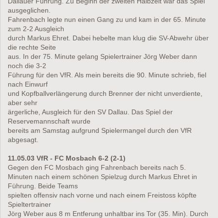
Dallauer Führung. Zu Beginn der zweiten Halbzeit war das Spiel
ausgeglichen.
Fahrenbach legte nun einen Gang zu und kam in der 65. Minute
zum 2-2 Ausgleich
durch Markus Ehret. Dabei hebelte man klug die SV-Abwehr über
die rechte Seite
aus. In der 75. Minute gelang Spielertrainer Jörg Weber dann
noch die 3-2
Führung für den VfR. Als mein bereits die 90. Minute schrieb, fiel
nach Einwurf
und Kopfballverlängerung durch Brenner der nicht unverdiente,
aber sehr
ärgerliche, Ausgleich für den SV Dallau. Das Spiel der
Reservemannschaft wurde
bereits am Samstag aufgrund Spielermangel durch den VfR
abgesagt.
11.05.03 VfR - FC Mosbach 6-2 (2-1)
Gegen den FC Mosbach ging Fahrenbach bereits nach 5.
Minuten nach einem schönen Spielzug durch Markus Ehret in
Führung. Beide Teams
spielten offensiv nach vorne und nach einem Freistoss köpfte
Spieltertrainer
Jörg Weber aus 8 m Entferung unhaltbar ins Tor (35. Min). Durch