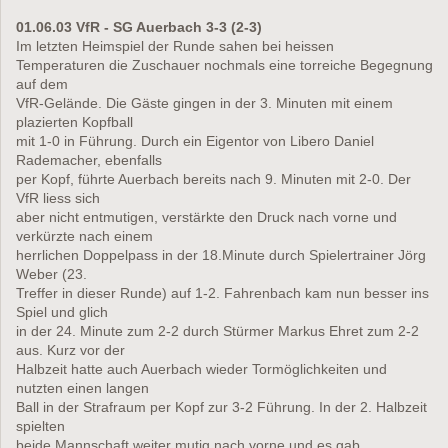
01.06.03 VfR - SG Auerbach 3-3 (2-3)
Im letzten Heimspiel der Runde sahen bei heissen
Temperaturen die Zuschauer nochmals eine torreiche Begegnung
auf dem
VfR-Gelände. Die Gäste gingen in der 3. Minuten mit einem
plazierten Kopfball
mit 1-0 in Führung. Durch ein Eigentor von Libero Daniel
Rademacher, ebenfalls
per Kopf, führte Auerbach bereits nach 9. Minuten mit 2-0. Der
VfR liess sich
aber nicht entmutigen, verstärkte den Druck nach vorne und
verkürzte nach einem
herrlichen Doppelpass in der 18.Minute durch Spielertrainer Jörg
Weber (23.
Treffer in dieser Runde) auf 1-2. Fahrenbach kam nun besser ins
Spiel und glich
in der 24. Minute zum 2-2 durch Stürmer Markus Ehret zum 2-2
aus. Kurz vor der
Halbzeit hatte auch Auerbach wieder Tormöglichkeiten und
nutzten einen langen
Ball in der Strafraum per Kopf zur 3-2 Führung. In der 2. Halbzeit
spielten
beide Mannschaft weiter mutig nach vorne und es gab