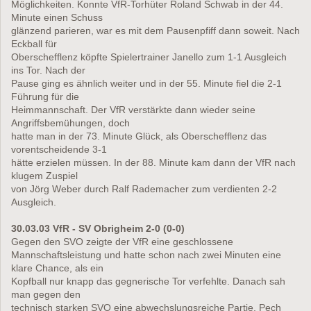
Möglichkeiten. Konnte VfR-Torhüter Roland Schwab in der 44.
Minute einen Schuss
glänzend parieren, war es mit dem Pausenpfiff dann soweit. Nach
Eckball für
Oberschefflenz köpfte Spielertrainer Janello zum 1-1 Ausgleich
ins Tor. Nach der
Pause ging es ähnlich weiter und in der 55. Minute fiel die 2-1
Führung für die
Heimmannschaft. Der VfR verstärkte dann wieder seine
Angriffsbemühungen, doch
hatte man in der 73. Minute Glück, als Oberschefflenz das
vorentscheidende 3-1
hätte erzielen müssen. In der 88. Minute kam dann der VfR nach
klugem Zuspiel
von Jörg Weber durch Ralf Rademacher zum verdienten 2-2
Ausgleich.
30.03.03 VfR - SV Obrigheim 2-0 (0-0)
Gegen den SVO zeigte der VfR eine geschlossene
Mannschaftsleistung und hatte schon nach zwei Minuten eine
klare Chance, als ein
Kopfball nur knapp das gegnerische Tor verfehlte. Danach sah
man gegen den
technisch starken SVO eine abwechslungsreiche Partie. Pech