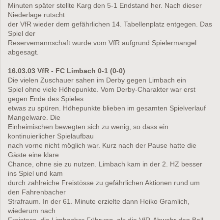
Minuten später stellte Karg den 5-1 Endstand her. Nach dieser
Niederlage rutscht
der VfR wieder dem gefährlichen 14. Tabellenplatz entgegen. Das
Spiel der
Reservemannschaft wurde vom VfR aufgrund Spielermangel
abgesagt.
16.03.03 VfR - FC Limbach 0-1 (0-0)
Die vielen Zuschauer sahen im Derby gegen Limbach ein
Spiel ohne viele Höhepunkte. Vom Derby-Charakter war erst
gegen Ende des Spieles
etwas zu spüren. Höhepunkte blieben im gesamten Spielverlauf
Mangelware. Die
Einheimischen bewegten sich zu wenig, so dass ein
kontinuierlicher Spielaufbau
nach vorne nicht möglich war. Kurz nach der Pause hatte die
Gäste eine klare
Chance, ohne sie zu nutzen. Limbach kam in der 2. HZ besser
ins Spiel und kam
durch zahlreiche Freistösse zu gefährlichen Aktionen rund um
den Fahrenbacher
Strafraum. In der 61. Minute erzielte dann Heiko Gramlich,
wiederum nach
Freistoss, die Limbacher Führung, als die VfR-Abwehr den Ball