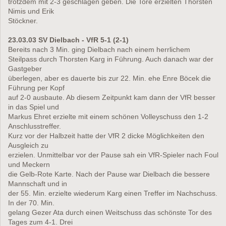
trotzdem mit 2-3 geschlagen geben. Die Tore erzielten Thorsten
Nimis und Erik
Stöckner.
23.03.03 SV Dielbach - VfR 5-1 (2-1)
Bereits nach 3 Min. ging Dielbach nach einem herrlichem
Steilpass durch Thorsten Karg in Führung. Auch danach war der
Gastgeber
überlegen, aber es dauerte bis zur 22. Min. ehe Enre Böcek die
Führung per Kopf
auf 2-0 ausbaute. Ab diesem Zeitpunkt kam dann der VfR besser
in das Spiel und
Markus Ehret erzielte mit einem schönen Volleyschuss den 1-2
Anschlusstreffer.
Kurz vor der Halbzeit hatte der VfR 2 dicke Möglichkeiten den
Ausgleich zu
erzielen. Unmittelbar vor der Pause sah ein VfR-Spieler nach Foul
und Meckern
die Gelb-Rote Karte. Nach der Pause war Dielbach die bessere
Mannschaft und in
der 55. Min. erzielte wiederum Karg einen Treffer im Nachschuss.
In der 70. Min.
gelang Gezer Ata durch einen Weitschuss das schönste Tor des
Tages zum 4-1. Drei