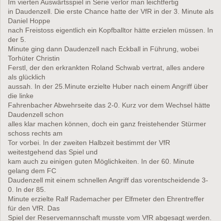
Im vierten Auswärtsspiel in Serie verlor man leichtfertig
in Daudenzell. Die erste Chance hatte der VfR in der 3. Minute als
Daniel Hoppe
nach Freistoss eigentlich ein Kopfballtor hätte erzielen müssen. In
der 5.
Minute ging dann Daudenzell nach Eckball in Führung, wobei
Torhüter Christin
Ferstl, der den erkrankten Roland Schwab vertrat, alles andere
als glücklich
aussah. In der 25.Minute erzielte Huber nach einem Angriff über
die linke
Fahrenbacher Abwehrseite das 2-0. Kurz vor dem Wechsel hätte
Daudenzell schon
alles klar machen können, doch ein ganz freistehender Stürmer
schoss rechts am
Tor vorbei. In der zweiten Halbzeit bestimmt der VfR
weitestgehend das Spiel und
kam auch zu einigen guten Möglichkeiten. In der 60. Minute
gelang dem FC
Daudenzell mit einem schnellen Angriff das vorentscheidende 3-
0. In der 85.
Minute erzielte Ralf Rademacher per Elfmeter den Ehrentreffer
für den VfR. Das
Spiel der Reservemannschaft musste vom VfR abgesagt werden.