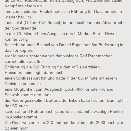
durch Ralf Rademacher den 1-1 Ausgleich. Postwendend stellte
Kempf mit einem an
ihm verschuldeten Foulelfmeter die Führung für Hassmersheim
wieder her. Im
Tiefschlaf (O-Ton RNZ-Bericht) befand sich dann die Abwehrreihe
der Sportfreunde
in der 70. Minute beim Ausgleich durch Markus Ehret. Dieser
konnte völlig
freistehend nach Eckball von Daniel Eppel aus 5m Entfernung in
das Tor köpfen.
Vier Minuten später war es dann wieder Ralf Rademacher
vorenthalten aus 9m
Entfernung die 3-2 Führung für den VfR zu erzielen.
Hassmersheim legte dann noch
einen Schlussspurt hin und hatte in der 88. Minute mit einem
Freistoss nochmals
eine Möglichkeit zum Ausgleich. Doch VfR-Torhüter Roland
Schwab konnte den über
die Mauer gezirkelten Ball aus der linken Ecke fischen. Dann pfiff
der SR auch
schon ab und Fahrenbach sicherte sich damit 3 wichtige Punkte
im Abstiegskampf.
Die Reserve verlor mit 2-0 und hat damit im Jahr 2003 nach vier
Spielen noch