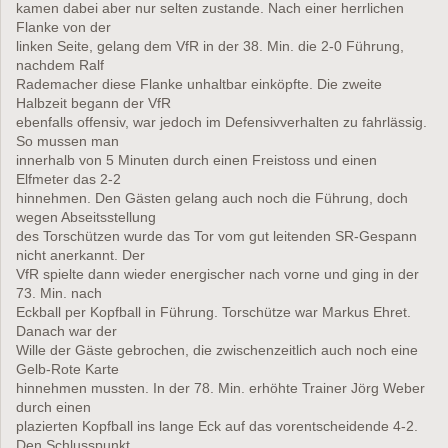
kamen dabei aber nur selten zustande. Nach einer herrlichen
Flanke von der
linken Seite, gelang dem VfR in der 38. Min. die 2-0 Führung,
nachdem Ralf
Rademacher diese Flanke unhaltbar einköpfte. Die zweite
Halbzeit begann der VfR
ebenfalls offensiv, war jedoch im Defensivverhalten zu fahrlässig.
So mussen man
innerhalb von 5 Minuten durch einen Freistoss und einen
Elfmeter das 2-2
hinnehmen. Den Gästen gelang auch noch die Führung, doch
wegen Abseitsstellung
des Torschützen wurde das Tor vom gut leitenden SR-Gespann
nicht anerkannt. Der
VfR spielte dann wieder energischer nach vorne und ging in der
73. Min. nach
Eckball per Kopfball in Führung. Torschütze war Markus Ehret.
Danach war der
Wille der Gäste gebrochen, die zwischenzeitlich auch noch eine
Gelb-Rote Karte
hinnehmen mussten. In der 78. Min. erhöhte Trainer Jörg Weber
durch einen
plazierten Kopfball ins lange Eck auf das vorentscheidende 4-2.
Den Schlusspunkt