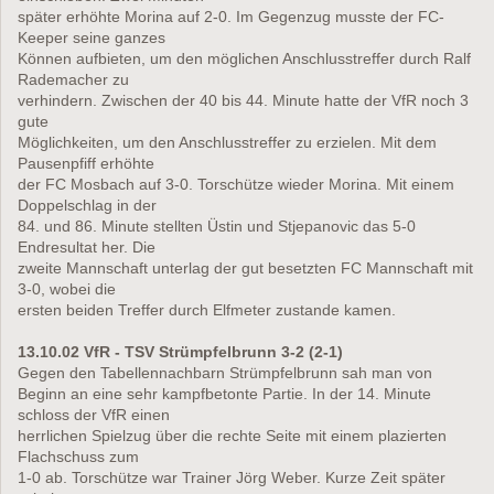
später erhöhte Morina auf 2-0. Im Gegenzug musste der FC-
Keeper seine ganzes
Können aufbieten, um den möglichen Anschlusstreffer durch Ralf
Rademacher zu
verhindern. Zwischen der 40 bis 44. Minute hatte der VfR noch 3
gute
Möglichkeiten, um den Anschlusstreffer zu erzielen. Mit dem
Pausenpfiff erhöhte
der FC Mosbach auf 3-0. Torschütze wieder Morina. Mit einem
Doppelschlag in der
84. und 86. Minute stellten Üstin und Stjepanovic das 5-0
Endresultat her. Die
zweite Mannschaft unterlag der gut besetzten FC Mannschaft mit
3-0, wobei die
ersten beiden Treffer durch Elfmeter zustande kamen.
13.10.02 VfR - TSV Strümpfelbrunn 3-2 (2-1)
Gegen den Tabellennachbarn Strümpfelbrunn sah man von
Beginn an eine sehr kampfbetonte Partie. In der 14. Minute
schloss der VfR einen
herrlichen Spielzug über die rechte Seite mit einem plazierten
Flachschuss zum
1-0 ab. Torschütze war Trainer Jörg Weber. Kurze Zeit später