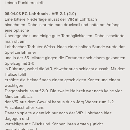
keinen Punkt erspielt.
06.04.03 FC Lohrbach - VfR 2-1 (2-0)
Eine bittere Niederlage musst der VfR in Lohrbach
hinnehmen. Dabei startete man druckvoll und hatte am Anfang
eine optische
Überlegenheit und einige gute Tormöglichkeiten. Dabei scheiterte
man oft am
Lohrbacher-Torhüter Weiss. Nach einer halben Stunde wurde das
Spiel zerfahrener
und in der 35. Minute gingen die Fortunen nach einem gekonnten
Spielzug mit 1-0
in Führung, wobei die VfR-Abwehr auch schlecht aussah. Mit dem
Halbzeitpfiff
erhöhte die Heimelf nach einem geschickten Konter und einem
wuchtigen
Diagonalschuss auf 2-0. Die zweite Halbzeit war noch keine vier
Minuten alt, als
der VfR aus dem Gewühl heraus duch Jörg Weber zum 1-2
Anschlusstreffer kam.
Danach spielte eigentlich nur noch der VfR. Lohrbach hielt
dagegen und
verteidigte mit Glück und Können ihren ersten (!)nicht
unverdienten und