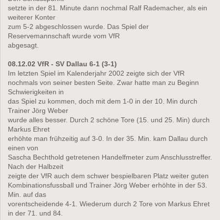
setzte in der 81. Minute dann nochmal Ralf Rademacher, als ein
weiterer Konter
zum 5-2 abgeschlossen wurde. Das Spiel der
Reservemannschaft wurde vom VfR
abgesagt.
08.12.02 VfR - SV Dallau 6-1 (3-1)
Im letzten Spiel im Kalenderjahr 2002 zeigte sich der VfR
nochmals von seiner besten Seite. Zwar hatte man zu Beginn
Schwierigkeiten in
das Spiel zu kommen, doch mit dem 1-0 in der 10. Min durch
Trainer Jörg Weber
wurde alles besser. Durch 2 schöne Tore (15. und 25. Min) durch
Markus Ehret
erhöhte man frühzeitig auf 3-0. In der 35. Min. kam Dallau durch
einen von
Sascha Bechthold getretenen Handelfmeter zum Anschlusstreffer.
Nach der Halbzeit
zeigte der VfR auch dem schwer bespielbaren Platz weiter guten
Kombinationsfussball und Trainer Jörg Weber erhöhte in der 53.
Min. auf das
vorentscheidende 4-1. Wiederum durch 2 Tore von Markus Ehret
in der 71. und 84.