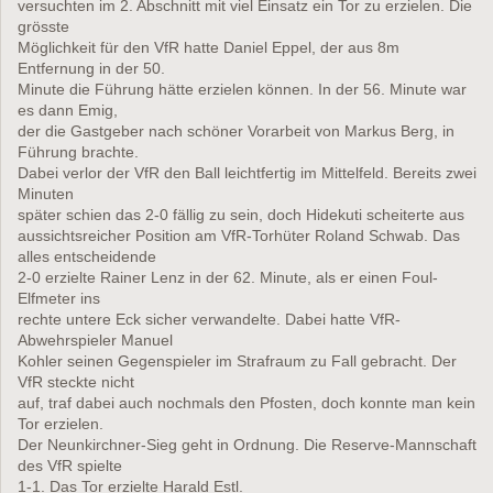
versuchten im 2. Abschnitt mit viel Einsatz ein Tor zu erzielen. Die
grösste
Möglichkeit für den VfR hatte Daniel Eppel, der aus 8m
Entfernung in der 50.
Minute die Führung hätte erzielen können. In der 56. Minute war
es dann Emig,
der die Gastgeber nach schöner Vorarbeit von Markus Berg, in
Führung brachte.
Dabei verlor der VfR den Ball leichtfertig im Mittelfeld. Bereits zwei
Minuten
später schien das 2-0 fällig zu sein, doch Hidekuti scheiterte aus
aussichtsreicher Position am VfR-Torhüter Roland Schwab. Das
alles entscheidende
2-0 erzielte Rainer Lenz in der 62. Minute, als er einen Foul-
Elfmeter ins
rechte untere Eck sicher verwandelte. Dabei hatte VfR-
Abwehrspieler Manuel
Kohler seinen Gegenspieler im Strafraum zu Fall gebracht. Der
VfR steckte nicht
auf, traf dabei auch nochmals den Pfosten, doch konnte man kein
Tor erzielen.
Der Neunkirchner-Sieg geht in Ordnung. Die Reserve-Mannschaft
des VfR spielte
1-1. Das Tor erzielte Harald Estl.