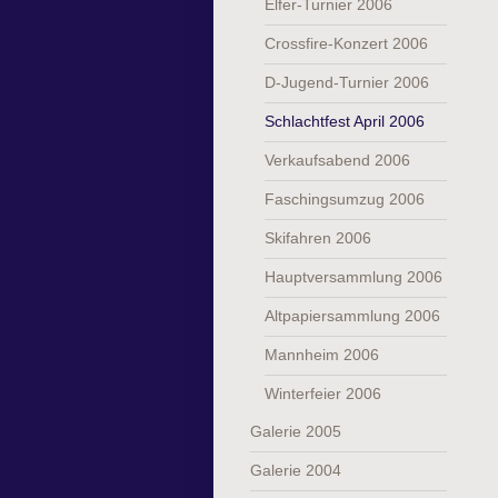
Elfer-Turnier 2006
Crossfire-Konzert 2006
D-Jugend-Turnier 2006
Schlachtfest April 2006
Verkaufsabend 2006
Faschingsumzug 2006
Skifahren 2006
Hauptversammlung 2006
Altpapiersammlung 2006
Mannheim 2006
Winterfeier 2006
Galerie 2005
Galerie 2004