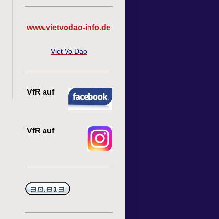
www.vietvodao-info.de
Viet Vo Dao
VfR auf
VfR auf