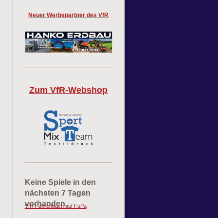
Neuer Werbepartner des VfR
Zum VfR-Webshop
Keine Spiele in den
nächsten 7 Tagen
vorhanden.
VfR Fahrenbach auf FuPa