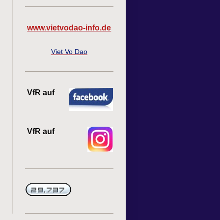
www.vietvodao-info.de
Viet Vo Dao
VfR auf
VfR auf