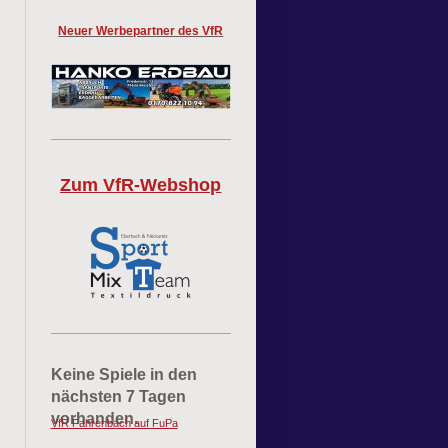
Neuer Werbepartner des VfR
Zum VfR-Webshop
Keine Spiele in den
nächsten 7 Tagen
vorhanden.
VfR Fahrenbach auf FuPa