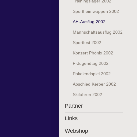
Trainingslager 2002
Sportheimwappen 2002
AH-Ausflug 2002
Mannschaftsausflug 2002
Sportfest 2002
Konzert Phönix 2002
F-Jugendtag 2002
Pokalendspiel 2002
Abschied Kerber 2002
Skifahren 2002
Partner
Links
Webshop