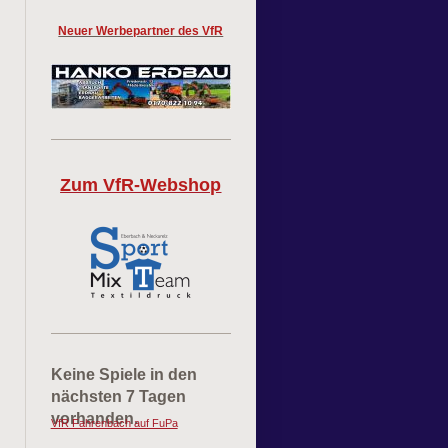
Neuer Werbepartner des VfR
Zum VfR-Webshop
Keine Spiele in den
nächsten 7 Tagen
vorhanden.
VfR Fahrenbach auf FuPa