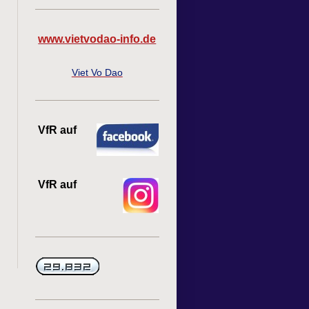
www.vietvodao-info.de
Viet Vo Dao
VfR auf
VfR auf