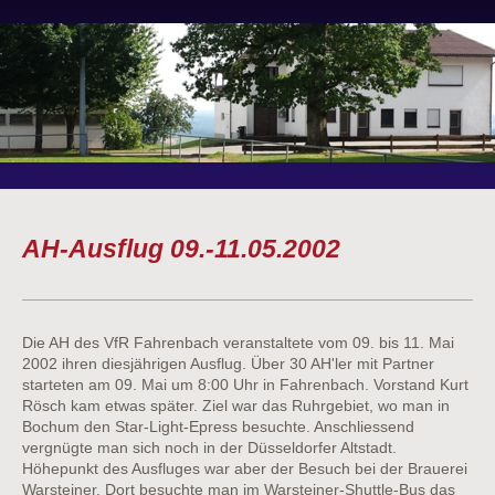
AH-Ausflug 09.-11.05.2002
Die AH des VfR Fahrenbach veranstaltete vom 09. bis 11. Mai
2002 ihren diesjährigen Ausflug. Über 30 AH'ler mit Partner
starteten am 09. Mai um 8:00 Uhr in Fahrenbach. Vorstand Kurt
Rösch kam etwas später. Ziel war das Ruhrgebiet, wo man in
Bochum den Star-Light-Epress besuchte. Anschliessend
vergnügte man sich noch in der Düsseldorfer Altstadt.
Höhepunkt des Ausfluges war aber der Besuch bei der Brauerei
Warsteiner. Dort besuchte man im Warsteiner-Shuttle-Bus das