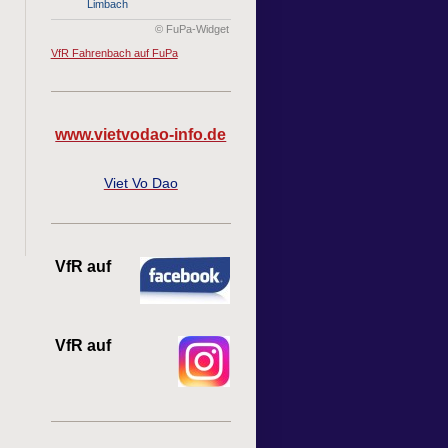
Limbach
© FuPa-Widget
VfR Fahrenbach auf FuPa
www.vietvodao-info.de
Viet Vo Dao
VfR auf
VfR auf