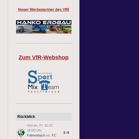
Neuer Werbepartner des VfR
Zum VfR-Webshop
Rückblick
Herren, Fr. 31.07.
18:00 Uhr
1:4
Fahrenbach
vs.
FC