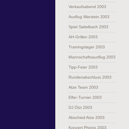
Verkaufsabend 2003
Ausflug Warstein 2003
Spiel Sattelbach 2003
AH-Grillen 2003
Trainingslager 2003
Mannschaftsausflug 2003
Tipp-Feier 2003
Rundenabschluss 2003
Atze Team 2003
Elfer-Turnier 2003
DJ Ötzi 2003
Abschied Atze 2003
Konzert Phönix 2003