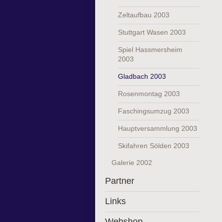
Zeltaufbau 2003
Stuttgart Wasen 2003
Spiel Hassmersheim
2003
Gladbach 2003
Rosenmontag 2003
Faschingsumzug 2003
Hauptversammlung 2003
Skifahren Sölden 2003
Galerie 2002
Partner
Links
Webshop