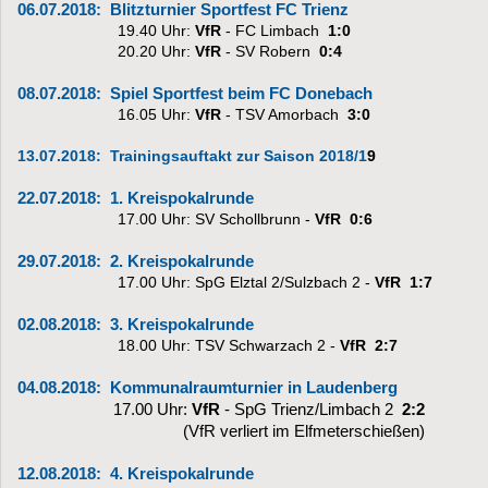
06.07.2018:
Blitzturnier Sportfest FC Trienz
19.40 Uhr:
VfR
- FC Limbach
1:0
20.20 Uhr:
VfR
- SV Robern
0:4
08.07.2018:
Spiel Sportfest beim FC Donebach
16.05 Uhr:
VfR
- TSV Amorbach
3:0
13.07.2018:
Trainingsauftakt zur Saison 2018/1
9
22.07.2018:
1. Kreispokalrunde
17.00 Uhr: SV Schollbrunn -
VfR
0:6
29.07.2018:
2. Kreispokalrunde
17.00 Uhr: SpG Elztal 2/Sulzbach 2 -
VfR
1:7
02.08.2018:
3. Kreispokalrunde
18.00 Uhr:
TSV Schwarzach 2 -
VfR
2:7
04.08.2018:
Kommunalraumturnier in Laudenberg
17.00 Uhr:
VfR
- SpG Trienz/Limbach 2
2:2
(VfR verliert im Elfmeterschießen)
12.08.2018:
4. Kreispokalrunde