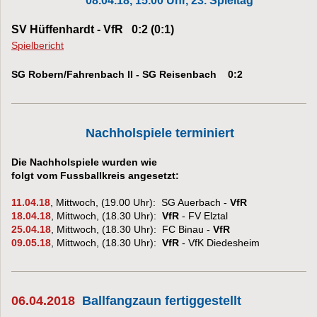
08.04.18, 15.00 Uhr, 23. Spieltag
SV Hüffenhardt - VfR 0:2 (0:1)
Spielbericht
SG Robern/Fahrenbach II - SG Reisenbach 0:2
Nachholspiele terminiert
Die Nachholspiele wurden wie
folgt vom Fussballkreis angesetzt:
11.04.18
, Mittwoch, (19.00 Uhr): SG Auerbach -
VfR
18.04.18
, Mittwoch, (18.30 Uhr):
VfR
- FV Elztal
25.04.18
, Mittwoch, (18.30 Uhr): FC Binau -
VfR
09.05.18
, Mittwoch, (18.30 Uhr):
VfR
- VfK Diedesheim
06.04.2018
Ballfangzaun fertiggestellt