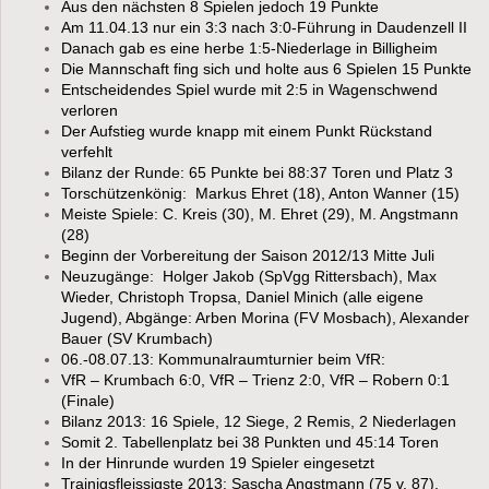
Aus den nächsten 8 Spielen jedoch 19 Punkte
Am 11.04.13 nur ein 3:3 nach 3:0-Führung in Daudenzell II
Danach gab es eine herbe 1:5-Niederlage in Billigheim
Die Mannschaft fing sich und holte aus 6 Spielen 15 Punkte
Entscheidendes Spiel wurde mit 2:5 in Wagenschwend
verloren
Der Aufstieg wurde knapp mit einem Punkt Rückstand
verfehlt
Bilanz der Runde: 65 Punkte bei 88:37 Toren und Platz 3
Torschützenkönig: Markus Ehret (18), Anton Wanner (15)
Meiste Spiele: C. Kreis (30), M. Ehret (29), M. Angstmann
(28)
Beginn der Vorbereitung der Saison 2012/13 Mitte Juli
Neuzugänge: Holger Jakob (SpVgg Rittersbach), Max
Wieder, Christoph Tropsa, Daniel Minich (alle eigene
Jugend), Abgänge: Arben Morina (FV Mosbach), Alexander
Bauer (SV Krumbach)
06.-08.07.13: Kommunalraumturnier beim VfR:
VfR – Krumbach 6:0,
VfR – Trienz 2:0,
VfR – Robern 0:1
(Finale)
Bilanz 2013: 16 Spiele, 12 Siege, 2 Remis, 2 Niederlagen
Somit 2. Tabellenplatz bei 38 Punkten und 45:14 Toren
In der Hinrunde wurden 19 Spieler eingesetzt
Trainigsfleissigste 2013: Sascha Angstmann (75 v. 87),