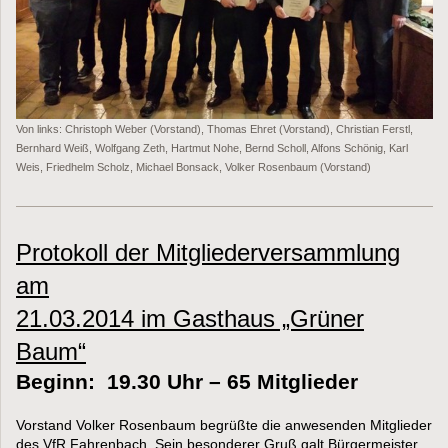
Von links: Christoph Weber (Vorstand), Thomas Ehret (Vorstand), Christian Ferstl,
Bernhard Weiß, Wolfgang Zeth, Hartmut Nohe, Bernd Scholl, Alfons Schönig, Karl
Weis, Friedhelm Scholz, Michael Bonsack, Volker Rosenbaum (Vorstand)
Protokoll der Mitgliederversammlung
am
21.03.2014 im Gasthaus „Grüner
Baum“
Beginn: 19.30 Uhr – 65 Mitglieder
Vorstand Volker Rosenbaum begrüßte die anwesenden Mitglieder
des VfR Fahrenbach. Sein besonderer Gruß galt Bürgermeister