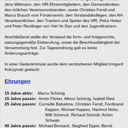
Jens Wittmann, den VfR-Ehrenmitgliedern, den Gemeinderäten,
den örtlichen Vereinsvorsitzenden, sowie Christian Ferstl und
Marco Brauch vom Förderverein, den Vorstandskollegen, den AH-
Verantwortlichen, den Trainern und Spieler des VfR, Petra Huber
und Peter Reutlinger von Viet Vo Dao und den Jugendtrainern.
Anschließend stellte der Vorstand die form- und fristgerechte,
satzungsgemäße Einberufung, sowie die Beschlussfähigkeit der
Versammlung fest. Zur Tagesordnung gab es keine
Änderungsanträge.
In einer Gedenkminute wurde dem verstorbenen Mitglied Irmgard
Kolczynski gedacht.
Ehrungen
15 Jahre aktiv:
Marco Schönig
15 Jahre passiv:
Armin Flicker, Alfons Schönig, Isabell Ried
25 Jahre passiv:
Corneille Babalima, Christian Ferstl, Ferdinand
Kappes, Michael Kappes, Hartmut Nohe,
Willi Schenck, Richard Schmitt, Achim
Schwab
40 Jahre passiv:
Michael Bonsack, Siegfried Eppel, Bernd