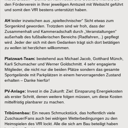
den Förderverein in Ihrer jeweiligen Amtszeit mit Weitsicht geführt
und somit den VfR bestens unterstützt haben.
AH
leider inzwischen aus „spieltechnischer“ Sicht etwas zum
Sorgenkind geworden. Trotzdem sind wir froh, dass der
Zusammenhalt und Kammeradschaft durch „Veranstaltungen“
außerhalb des fußballerischen Bereichs (Radfahren,..) gepflegt
wird. Jeder der sich mit dem Gedanken trägt sich dort betätigen
zu wollen ist herzlichen willkommen.
Platzwart-Team:
bestehend aus Michael Jacob, Gotthard Münch,
Karli Schumacher und Werner Goldschmitt. 4 sehr engagierte
Mitglieder, die nicht nur die beiden Plätze sondern das gesamte
Sportgelände mit Parkplätzen in einem hervorragenden Zustand
erhalten – Danke hierfür!
PV-Anlage:
Invest in die Zukunft: Ziel: Einsparung Energiekosten
als erster Schritt, denen weitere folgen müssen, um diese Kosten
mittelfristig planbarer zu machen.
Tribünenbau:
Ein neues Schmuckstück, das hoffentlich viele
Zuschauer/Fans auch bei widrigen Wetterbedingungen zu den
Heimspielen des VfR lockt. Alle die sich am Bau beteiligt haben