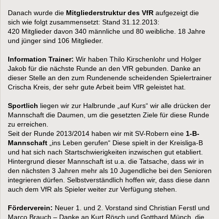
Danach wurde die
Mitgliederstruktur des VfR
aufgezeigt die
sich wie folgt zusammensetzt: Stand 31.12.2013:
420 Mitglieder davon 340 männliche und 80 weibliche. 18 Jahre
und jünger sind 106 Mitglieder.
Information Trainer:
Wir haben Thilo Kirschenlohr und Holger
Jakob für die nächste Runde an den VfR gebunden. Danke an
dieser Stelle an den zum Rundenende scheidenden Spielertrainer
Crischa Kreis, der sehr gute Arbeit beim VfR geleistet hat.
Sportlich
liegen wir zur Halbrunde „auf Kurs“ wir alle drücken der
Mannschaft die Daumen, um die gesetzten Ziele für diese Runde
zu erreichen.
Seit der Runde 2013/2014 haben wir mit SV-Robern eine
1-B-
Mannschaft
„ins Leben gerufen“ Diese spielt in der Kreisliga-B
und hat sich nach Startschwierigkeiten inzwischen gut etabliert.
Hintergrund dieser Mannschaft ist u.a. die Tatsache, dass wir in
den nächsten 3 Jahren mehr als 10 Jugendliche bei den Senioren
integrieren dürfen. Selbstverständlich hoffen wir, dass diese dann
auch dem VfR als Spieler weiter zur Verfügung stehen.
Förderverein:
Neuer 1. und 2. Vorstand sind Christian Ferstl und
Marco Brauch – Danke an Kurt Rösch und Gotthard Münch, die