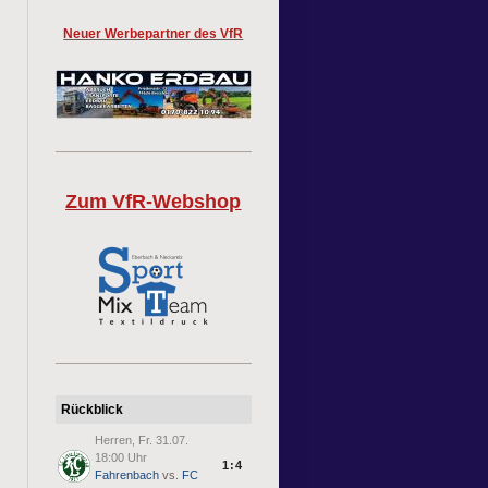
Neuer Werbepartner des VfR
Zum VfR-Webshop
Rückblick
Herren, Fr. 31.07.
18:00 Uhr
1:4
Fahrenbach
vs.
FC