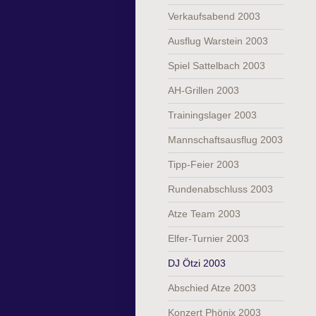
Verkaufsabend 2003
Ausflug Warstein 2003
Spiel Sattelbach 2003
AH-Grillen 2003
Trainingslager 2003
Mannschaftsausflug 2003
Tipp-Feier 2003
Rundenabschluss 2003
Atze Team 2003
Elfer-Turnier 2003
DJ Ötzi 2003
Abschied Atze 2003
Konzert Phönix 2003