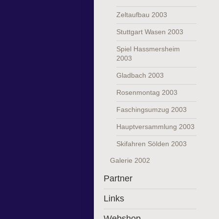
Zeltaufbau 2003
Stuttgart Wasen 2003
Spiel Hassmersheim
2003
Gladbach 2003
Rosenmontag 2003
Faschingsumzug 2003
Hauptversammlung 2003
Skifahren Sölden 2003
Galerie 2002
Partner
Links
Webshop