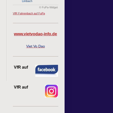
Limbach
© FuPa-Widget
VfR Fahrenbach auf FuPa
www.vietvodao-info.de
Viet Vo Dao
VfR auf
VfR auf